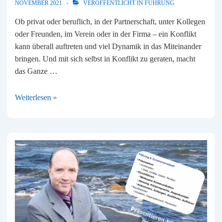
NOVEMBER 2021
VERÖFFENTLICHT IN
FÜHRUNG
Ob privat oder beruflich, in der Partnerschaft, unter Kollegen
oder Freunden, im Verein oder in der Firma – ein Konflikt
kann überall auftreten und viel Dynamik in das Miteinander
bringen. Und mit sich selbst in Konflikt zu geraten, macht
das Ganze …
Konflikte
Weiterlesen »
meistern
–
so
klappt’s