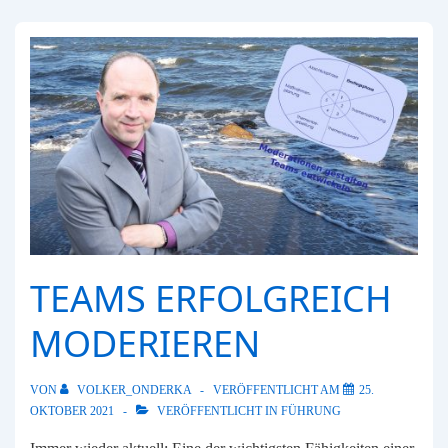
TEAMS ERFOLGREICH
MODERIEREN
VON
VOLKER_ONDERKA
VERÖFFENTLICHT AM
25.
OKTOBER 2021
VERÖFFENTLICHT IN
FÜHRUNG