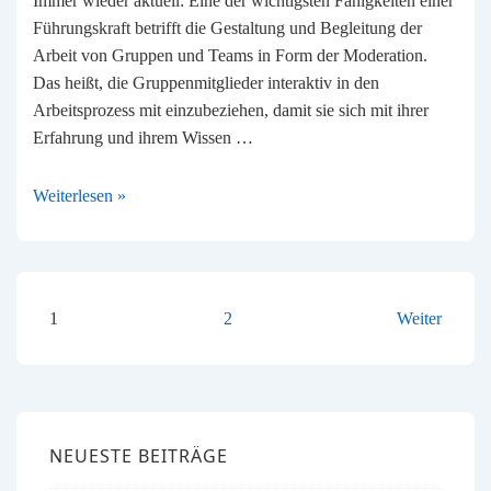
Immer wieder aktuell: Eine der wichtigsten Fähigkeiten einer
Führungskraft betrifft die Gestaltung und Begleitung der
Arbeit von Gruppen und Teams in Form der Moderation.
Das heißt, die Gruppenmitglieder interaktiv in den
Arbeitsprozess mit einzubeziehen, damit sie sich mit ihrer
Erfahrung und ihrem Wissen …
Teams
Weiterlesen »
erfolgreich
moderieren
SEITENNUMMERIERUN
1
2
Weiter
DER
BEITRÄGE
NEUESTE BEITRÄGE