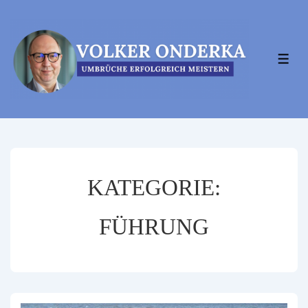
↓
Zum
Inhalt
MEN
KATEGORIE:
FÜHRUNG