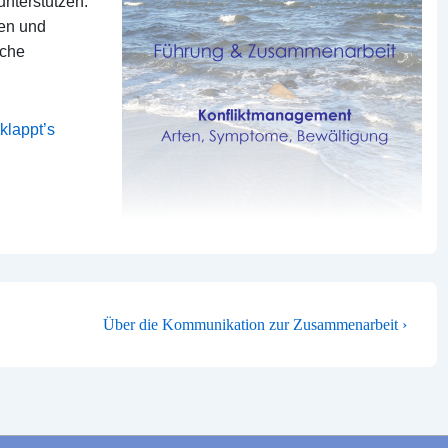
unterstützen.
gen und
iche
klappt’s
TION
Nächster
Über die Kommunikation zur Zusammenarbeit ›
Beitrag
ist