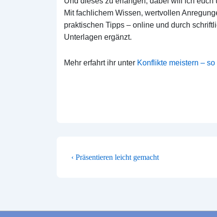
Und dieses zu erlangen, dabei
will ich
euch 
Mit fachlichem Wissen, wertvollen Anregun
praktischen Tipps – online und durch schriftl
Unterlagen ergänzt.
Mehr erfahrt ihr unter
Konflikte meistern – so 
BEITRAGSNAVIGA
Vorheriger
‹ Präsentieren leicht gemacht
Beitrag
ist