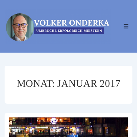
↓
Zum
Inhalt
MEN
MONAT:
JANUAR 2017