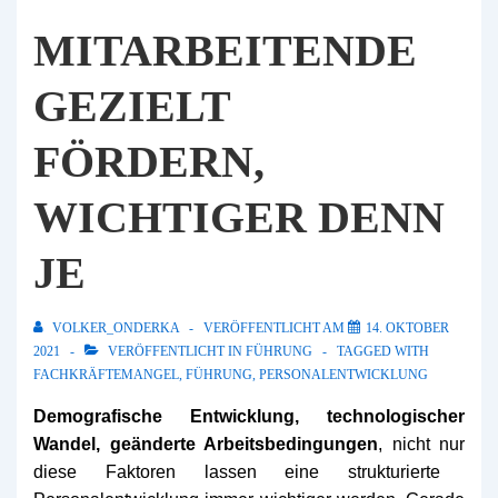
MITARBEITENDE
GEZIELT
FÖRDERN,
WICHTIGER DENN
JE
VOLKER_ONDERKA
VERÖFFENTLICHT AM
14. OKTOBER
2021
VERÖFFENTLICHT IN
FÜHRUNG
TAGGED WITH
FACHKRÄFTEMANGEL
,
FÜHRUNG
,
PERSONALENTWICKLUNG
Demografische Entwicklung, technologische
r
Wandel,
geänderte Arbeits
bedingungen
,
nicht nur
dies
e Faktoren
lassen
eine strukturierte