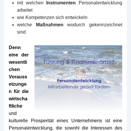
m
it welchen
Instrumenten
Personalentwicklung
arbeitet
wie Kompetenzen sich entwickeln
w
elche
Maßnahmen
wodurch gekennzeichnet
sind
Denn
eine der
wesentli
chen
Vorauss
etzung
e
n
für die
wirtscha
ftliche
und
kulturelle Prosperität
eines Unternehmens ist eine
Personalentwicklung, die sowohl die Interessen
des