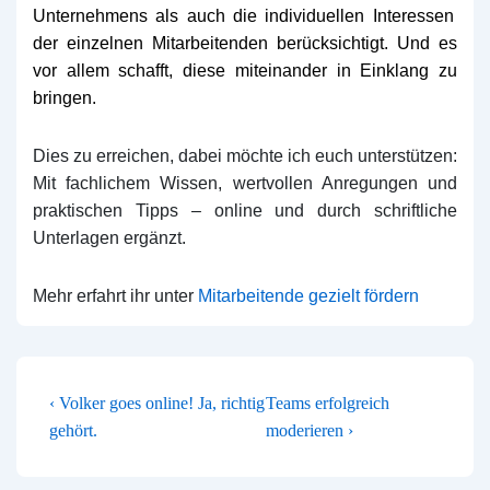
Unternehmens als auch die individuellen Interessen
der einzelnen Mitarbeitenden berücksichtigt.
U
nd
es
vor allem schafft, diese
miteinander in Einklang
zu
bringen
.
Dies zu erreichen, dabei möchte ich euch unterstützen:
Mit fachlichem Wissen, wertvollen Anregungen und
praktischen Tipps – online und durch schriftliche
Unterlagen ergänzt.
Mehr erfahrt ihr unter
Mitarbeitende gezielt fördern
BEITRAGSNAVIGATION
Vorheriger
Nächster
‹ Volker goes online! Ja, richtig
Teams erfolgreich
Beitrag
Beitrag
gehört.
moderieren ›
ist
ist