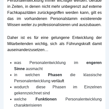
Personalentwicklung immer
wichtiger werden.
Ge
ra
de
in Zeiten, in denen nicht mehr unbegrenzt auf externe
Fachkapa
zitäten zurückgegriffen werden kann, gilt es
das im vorhandenen Personalstamm existierende
Wissen weiter zu professionalisieren und auszuba
uen.
Dah
er ist es für eine gelungene
Entwicklung der
Mitarbeitenden
wichtig
,
sich
als Führungskraft
d
amit
auseinanderzusetzen
…
w
as Personalentwicklung im
engeren
Sinne
aus
macht
i
n welchen
Phasen
die klassische
Personalentwicklung
verläuft
wodurch diese
Phasen im Einzelnen
gekennzeichnet sind
w
elche
Funktionen
Personalentwicklung
charakterisieren