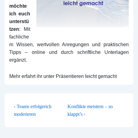
möchte
ich euch
unterstü
tzen
: Mit
fachliche
m Wissen, wertvollen Anregungen und praktischen
Tipps – online und durch schriftliche Unterlagen
ergänzt.
Mehr erfahrt ihr unter
Präsentieren leicht gemacht
BEITRAGSNAVIGATION
Vorheriger
Nächster
‹ Teams erfolgreich
Konflikte meistern – so
Beitrag
Beitrag
moderieren
klappt’s ›
ist
ist