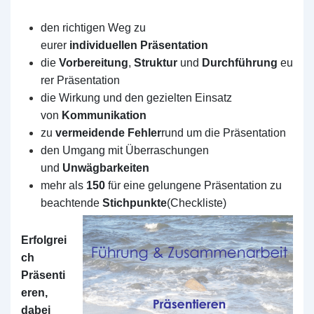
den richtigen Weg zu
eurer
individuellen Präsentation
die
Vorbereitung
,
Struktur
und
Durchführung
eu
rer Präsentation
die Wirkung und den gezielten Einsatz
von
Kommunikation
zu
vermeidende Fehler
rund um die Präsentation
den Umgang mit Überraschungen
und
Unwägbarkeiten
mehr als
150
für eine gelungene Präsentation zu
beachtende
Stichpunkte
(Check
liste)
Erfolgrei
ch
Präsenti
eren,
dabei