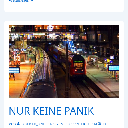
Weiterlesen »
Veränderungen
ist
es
nie
zu
spät
NUR KEINE PANIK
VON
VOLKER_ONDERKA
VERÖFFENTLICHT AM
25.