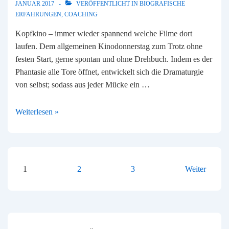
JANUAR 2017
VERÖFFENTLICHT IN
BIOGRAFISCHE
ERFAHRUNGEN
,
COACHING
Kopfkino – immer wieder spannend welche Filme dort
laufen. Dem allgemeinen Kinodonnerstag zum Trotz ohne
festen Start, gerne spontan und ohne Drehbuch. Indem es der
Phantasie alle Tore öffnet, entwickelt sich die Dramaturgie
von selbst; sodass aus jeder Mücke ein …
Nur
Weiterlesen »
keine
Panik
SEITENNUMMERIERUN
1
2
3
Weiter
DER
BEITRÄGE