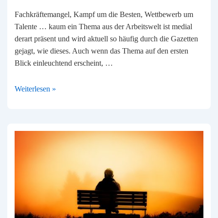
Fachkräftemangel, Kampf um die Besten, Wettbewerb um
Talente … kaum ein Thema aus der Arbeitswelt ist medial
derart präsent und wird aktuell so häufig durch die Gazetten
gejagt, wie dieses. Auch wenn das Thema auf den ersten
Blick einleuchtend erscheint, …
Der
Weiterlesen »
Kampf
um
Fachkräfte
–
ohne
Umdenken
wird
das
nichts