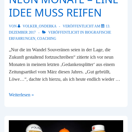
IDEE MUSS REIFEN
VON
VOLKER_ONDERKA
VERÖFFENTLICHT AM
13.
DEZEMBER 2017
VERÖFFENTLICHT IN
BIOGRAFISCHE
ERFAHRUNGEN
,
COACHING
„Nur die im Wandel Souveränen seien in der Lage, die
Zukunft gestaltend fortzuschreiben“ zitierte ich vor neun
Monaten in meinem letzten ‚Gedankensplitter‘ aus einem
Zeitungsartikel vom März diesen Jahres. „Gut gebrüllt,
Löwe…“, dachte ich hierzu, als ich heute endlich wieder …
Neun
Weiterlesen »
Monate
–
eine
Idee
muss