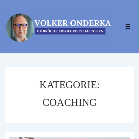
↓
Zum
Inhalt
MEN
KATEGORIE:
COACHING