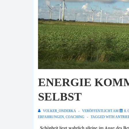
ENERGIE KOMM
SELBST
VOLKER_ONDERKA
VERÖFFENTLICHT AM
8.
ERFAHRUNGEN
,
COACHING
TAGGED WITH
ANTRIE
„Schönheit liegt wahrlich alleine im Auge des Bet