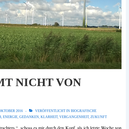
T NICHT VON
 OKTOBER 2016
VERÖFFENTLICHT IN
BIOGRAFISCHE
B
,
ENERGIE
,
GEDANKEN
,
KLARHEIT
,
VERGANGENHEIT
,
ZUKUNFT
rachters.“, schoss es mir durch den Kopf, als ich letzte Woche von