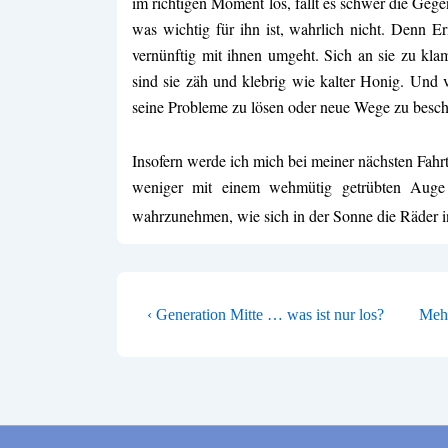
im richtigen Moment los, fällt es schwer die Ge
was wichtig für ihn ist, wahrlich nicht. Denn 
vernünftig mit ihnen umgeht. Sich an sie zu kl
sind sie zäh und klebrig wie kalter Honig. Und 
seine Probleme zu lösen oder neue Wege zu beschr
Insofern werde ich mich bei meiner nächsten Fahr
weniger mit einem wehmütig getrübten Auge 
wahrzunehmen, wie sich in der Sonne die Räder 
BEITRAGSNAVIGA
Vorheriger
Näch
‹ Generation Mitte … was ist nur los?
Mehr
Beitrag
Beit
ist
ist