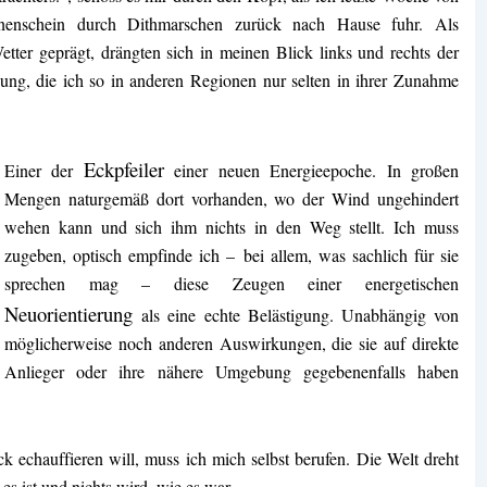
nenschein durch Dithmarschen zurück nach Hause fuhr. Als
ter geprägt, drängten sich in meinen Blick links und rechts der
g, die ich so in anderen Regionen nur selten in ihrer Zunahme
Eckpfeiler
Einer der
einer neuen Energieepoche. In großen
Mengen naturgemäß dort vorhanden, wo der Wind ungehindert
wehen kann und sich ihm nichts in den Weg stellt. Ich muss
zugeben, optisch empfinde ich – bei allem, was sachlich für sie
sprechen mag – diese Zeugen einer energetischen
Neuorientierung
als eine echte Belästigung. Unabhängig von
möglicherweise noch anderen Auswirkungen, die sie auf direkte
Anlieger oder ihre nähere Umgebung gegebenenfalls haben
k echauffieren will, muss ich mich selbst berufen. Die Welt dreht
es ist und nichts wird, wie es war.