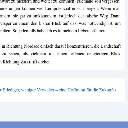
genwart zu meistern und weiter zu kommen. Niemand soll vergessen,
Erinnerungen können viel Lernpotenzial in sich bergen. Wenn man
ammern, sie gar zu umklammern, ist jedoch der falsche Weg. Dann
versperren einem den klaren Blick auf das, was notwendig ist, um
eiten. So jedenfalls habe ich es in meinem Leben erfahren.
t in Richtung Nordsee einfach darauf konzentrieren, die Landschaft
zu sehen, als vielmehr mit einem offenen neugierigen Blick
Zukunft
in Richtung
drehen.
TION
ster
 Erlediger, weniger Verwalter – eine Hoffnung für die Zukunft ›
rag