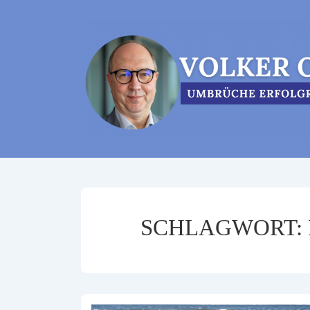
↓
Zum
Inhalt
SCHLAGWORT: