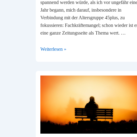
spannend werden würde, als ich vor ungefähr ei
Jahr begann, mich darauf, insbesondere in
Verbindung mit der Altersgruppe 45plus, zu
fokussieren: Fachkräftemangel; schon wieder ist e
eine ganze Zeitungsseite als Thema wert. …
Führung
Weiterlesen »
und
Fachkräftemangel:
Eine
Ursache
mit
großer
Wirkung!