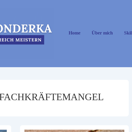
Hauptnavigation
Home
Über mich
Skil
FACHKRÄFTEMANGEL