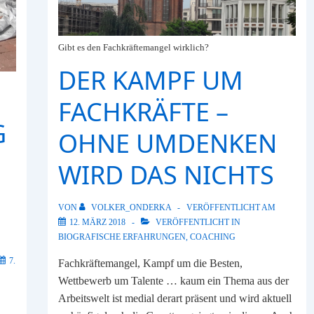
Z
sind
Gibt es den Fachkräftemangel wirklich?
sich
einig
DER KAMPF UM
FACHKRÄFTE –
G
OHNE UMDENKEN
WIRD DAS NICHTS
VON
VOLKER_ONDERKA
VERÖFFENTLICHT AM
12. MÄRZ 2018
VERÖFFENTLICHT IN
BIOGRAFISCHE ERFAHRUNGEN
,
COACHING
7.
Fachkräftemangel, Kampf um die Besten,
Wettbewerb um Talente … kaum ein Thema aus der
Arbeitswelt ist medial derart präsent und wird aktuell