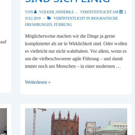
VON
VOLKER_ONDERKA
VERÖFFENTLICHT AM
2.
JULI 2019
VERÖFFENTLICHT IN
BIOGRAFISCHE
ERFAHRUNGEN
,
FÜHRUNG
Möglicherweise machen wir die Dinge ja gerne
 auf
komplizierter als sie in Wirklichkeit sind. Oder wollen
es vielleicht nur nicht wahrhaben. Vor allem, wenn es
um die vielbeschworene agile Führung – und damit
immer noch um Menschen – in einer modernen …
„Das
Weiterlesen »
tut
man
nicht…“
–
Babyboomer
und
Generation