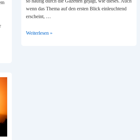
so häufig durch die Gazetten gejagt, wie dieses. Auch
nem
wenn das Thema auf den ersten Blick einleuchtend
erscheint, …
r
Der
Weiterlesen »
Kampf
um
Fachkräfte
–
ohne
Umdenken
wird
das
nichts