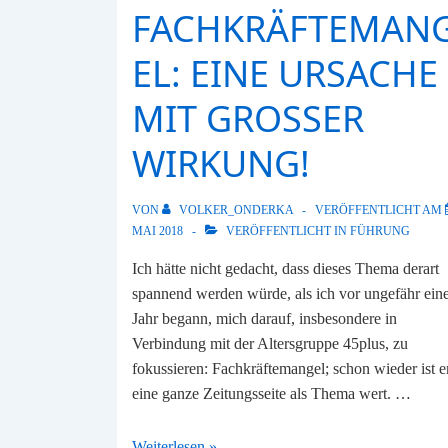
FACHKRÄFTEMAN
EL: EINE URSACHE
MIT GROSSER W
IRKUNG!
VON
VOLKER_ONDERKA
VERÖFFENTLICHT AM
MAI 2018
VERÖFFENTLICHT IN
FÜHRUNG
Ich hätte nicht gedacht, dass dieses Thema derart
spannend werden würde, als ich vor ungefähr ei
Jahr begann, mich darauf, insbesondere in
Verbindung mit der Altersgruppe 45plus, zu
fokussieren: Fachkräftemangel; schon wieder ist e
eine ganze Zeitungsseite als Thema wert. …
Führung
Weiterlesen »