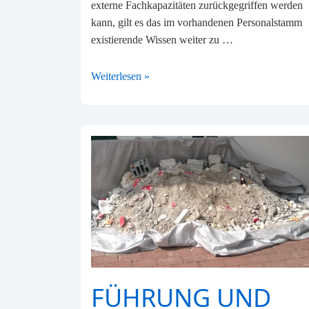
externe Fachkapazitäten zurückgegriffen werden
kann, gilt es das im vorhandenen Personalstamm
existierende Wissen weiter zu …
Mitarbeitende
Weiterlesen »
gezielt
fördern,
wichtiger
denn
je
FÜHRUNG UND