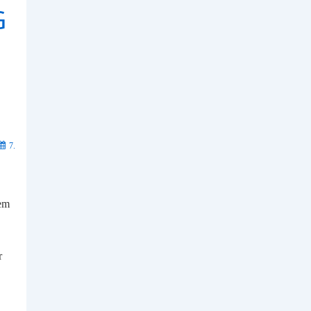
G
7.
nem
r