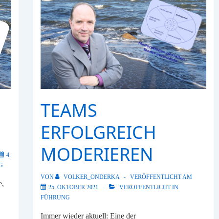
TEAMS
ERFOLGREICH
MODERIEREN
4.
G
VON
VOLKER_ONDERKA
VERÖFFENTLICHT AM
e,
25. OKTOBER 2021
VERÖFFENTLICHT IN
FÜHRUNG
Immer wieder aktuell: Eine der