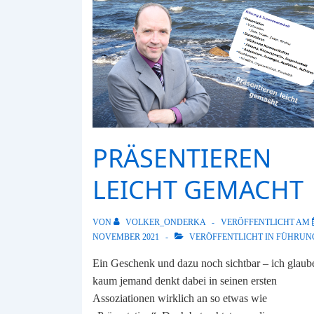
PRÄSENTIEREN
LEICHT GEMACHT
VON
VOLKER_ONDERKA
VERÖFFENTLICHT AM
NOVEMBER 2021
VERÖFFENTLICHT IN
FÜHRUN
Ein Geschenk und dazu noch sichtbar – ich glaub
kaum jemand denkt dabei in seinen ersten
Assoziationen wirklich an so etwas wie