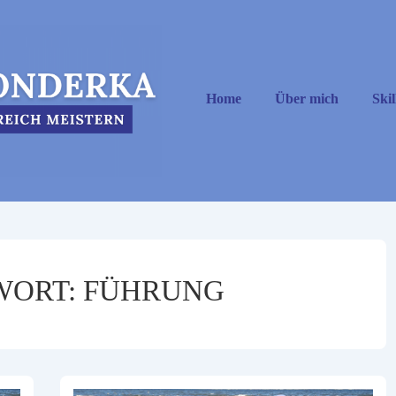
Hauptnavigation
Home
Über mich
Skil
WORT:
FÜHRUNG