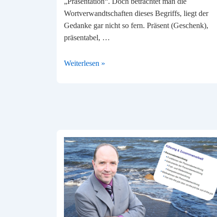
„Präsentation“. Doch betrachtet man die
Wortverwandtschaften dieses Begriffs, liegt der
Gedanke gar nicht so fern. Präsent (Geschenk),
präsentabel, …
Präsentieren
Weiterlesen »
leicht
gemacht