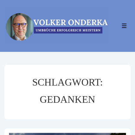
↓
Zum
Inhalt
MEN
SCHLAGWORT:
GEDANKEN