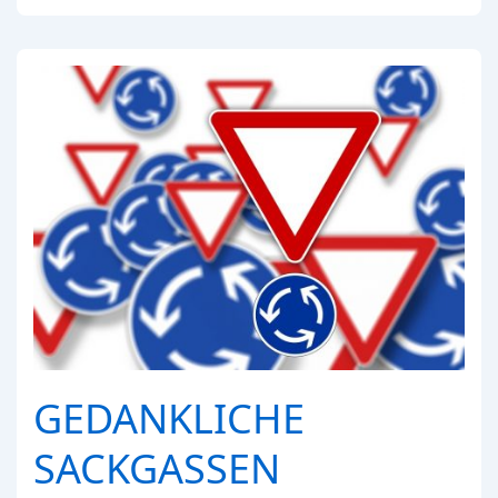
nicht
von
selbst
GEDANKLICHE
SACKGASSEN