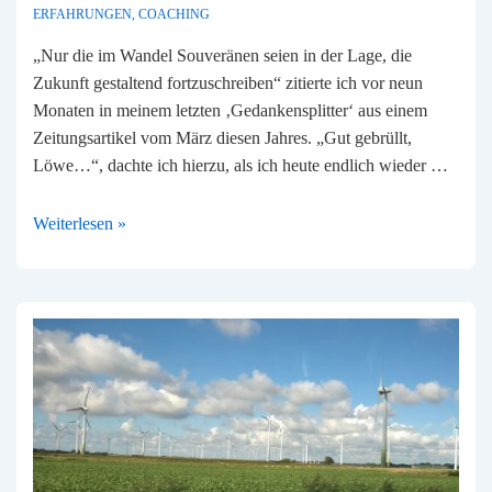
ERFAHRUNGEN
,
COACHING
„Nur die im Wandel Souveränen seien in der Lage, die
Zukunft gestaltend fortzuschreiben“ zitierte ich vor neun
Monaten in meinem letzten ‚Gedankensplitter‘ aus einem
Zeitungsartikel vom März diesen Jahres. „Gut gebrüllt,
Löwe…“, dachte ich hierzu, als ich heute endlich wieder …
Neun
Weiterlesen »
Monate
–
eine
Idee
muss
reifen