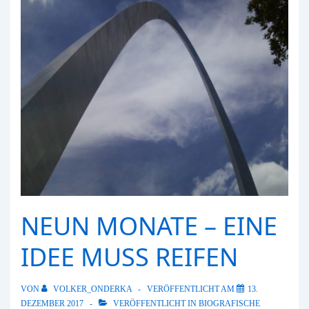
NEUN MONATE – EINE
IDEE MUSS REIFEN
VON
VOLKER_ONDERKA
VERÖFFENTLICHT AM
13.
DEZEMBER 2017
VERÖFFENTLICHT IN
BIOGRAFISCHE