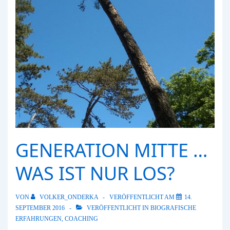
GENERATION MITTE …
WAS IST NUR LOS?
VON
VOLKER_ONDERKA
VERÖFFENTLICHT AM
14.
SEPTEMBER 2016
VERÖFFENTLICHT IN
BIOGRAFISCHE
ERFAHRUNGEN
,
COACHING