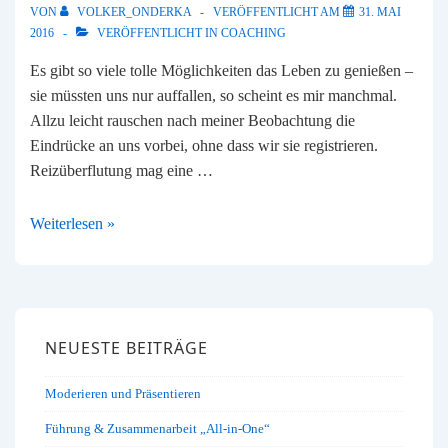
VON
VOLKER_ONDERKA
VERÖFFENTLICHT AM
31. MAI
2016
VERÖFFENTLICHT IN
COACHING
Es gibt so viele tolle Möglichkeiten das Leben zu genießen –
sie müssten uns nur auffallen, so scheint es mir manchmal.
Allzu leicht rauschen nach meiner Beobachtung die
Eindrücke an uns vorbei, ohne dass wir sie registrieren.
Reizüberflutung mag eine …
Mit
Weiterlesen »
allen
Sinnen
genießen
NEUESTE BEITRÄGE
Moderieren und Präsentieren
Führung & Zusammenarbeit „All-in-One“