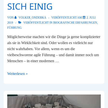
SICH EINIG
VON
VOLKER_ONDERKA
VERÖFFENTLICHT AM
2. JULI
2019
VERÖFFENTLICHT IN
BIOGRAFISCHE ERFAHRUNGEN
,
FÜHRUNG
Möglicherweise machen wir die Dinge ja gerne komplizierter
als sie in Wirklichkeit sind. Oder wollen es vielleicht nur
nicht wahrhaben. Vor allem, wenn es um die
vielbeschworene agile Führung – und damit immer noch um
Menschen – in einer modernen …
„Das
Weiterlesen »
tut
man
nicht…“
–
Babyboomer