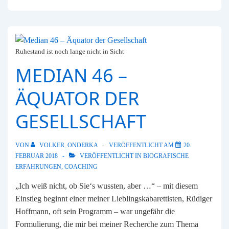
Kampf
um
Fachkräfte
–
Ruhestand ist noch lange nicht in Sicht
ohne
Umdenken
MEDIAN 46 –
wird
ÄQUATOR DER
das
nichts
GESELLSCHAFT
VON
VOLKER_ONDERKA
VERÖFFENTLICHT AM
20.
FEBRUAR 2018
VERÖFFENTLICHT IN
BIOGRAFISCHE
ERFAHRUNGEN
,
COACHING
„Ich weiß nicht, ob Sie‘s wussten, aber …“ – mit diesem
Einstieg beginnt einer meiner Lieblingskabarettisten, Rüdiger
Hoffmann, oft sein Programm – war ungefähr die
Formulierung, die mir bei meiner Recherche zum Thema