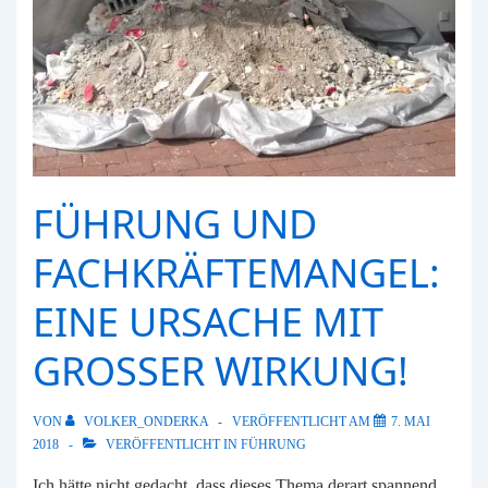
und
Generation
Z
sind
sich
einig
FÜHRUNG UND
FACHKRÄFTEMANGEL:
EINE URSACHE MIT
GROSSER WIRKUNG!
VON
VOLKER_ONDERKA
VERÖFFENTLICHT AM
7. MAI
2018
VERÖFFENTLICHT IN
FÜHRUNG
Ich hätte nicht gedacht, dass dieses Thema derart spannend