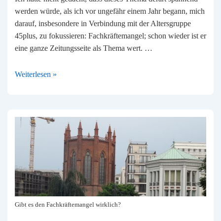
werden würde, als ich vor ungefähr einem Jahr begann, mich
darauf, insbesondere in Verbindung mit der Altersgruppe
45plus, zu fokussieren: Fachkräftemangel; schon wieder ist er
eine ganze Zeitungsseite als Thema wert. …
Führung
Weiterlesen »
und
Fachkräftemangel:
Eine
Ursache
mit
großer
Wirkung!
Gibt es den Fachkräftemangel wirklich?