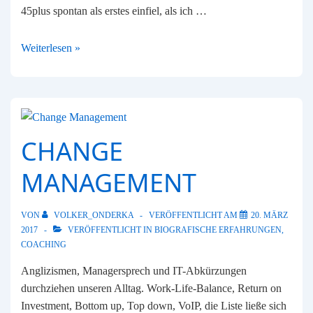
45plus spontan als erstes einfiel, als ich …
Median
Weiterlesen »
46
–
Äquator
der
Gesellschaft
CHANGE
MANAGEMENT
VON
VOLKER_ONDERKA
VERÖFFENTLICHT AM
20. MÄRZ
2017
VERÖFFENTLICHT IN
BIOGRAFISCHE ERFAHRUNGEN
,
COACHING
Anglizismen, Managersprech und IT-Abkürzungen
durchziehen unseren Alltag. Work-Life-Balance, Return on
Investment, Bottom up, Top down, VoIP, die Liste ließe sich