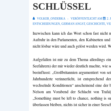
SCHLÜSSEL
VOLKER_ONDERKA
VERÖFFENTLICHT AM
2. 
ENTSCHEIDUNGEN
,
GERMAN ANGST
,
GESCHICHTE
,
VE
Inzwischen kann ich das Wort schon fast nicht m
Aufruhr in den Parlamenten, den Kabinetten und
nicht lösbar wäre und auch gelöst werden wird. Wi
Aufgefallen ist mir zu dem Thema allerdings ei
Seefahrern
) der mir wieder deutlich machte, wie 
beeinflusst: „Großbritannien argumentiert von se
Jahrhunderte verinnerlicht, ist entsprechend 
wechselnde Konditionen“ anscheinend eine der 
Nelson am Vorabend der Schlacht von Trafal
„Something must be left to chance, nothing is 
überlassen bleiben, nichts ist sicher in einer Seesc