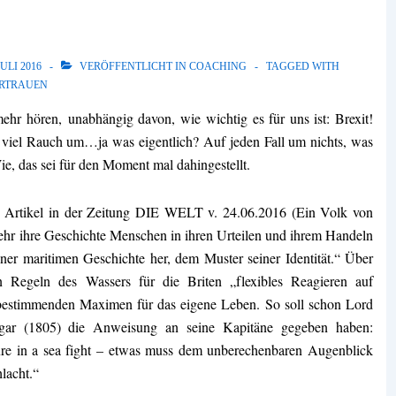
JULI 2016
VERÖFFENTLICHT IN
COACHING
TAGGED WITH
RTRAUEN
ehr hören, unabhängig davon, wie wichtig es für uns ist: Brexit!
 viel Rauch um…ja was eigentlich? Auf jeden Fall um nichts, was
e, das sei für den Moment mal dahingestellt.
n Artikel in der Zeitung DIE WELT v. 24.06.2016 (
Ein Volk von
sehr ihre Geschichte Menschen in ihren Urteilen und ihrem Handeln
iner maritimen Geschichte her, dem Muster seiner Identität.“ Über
den Regeln des Wassers für die Briten „flexibles Reagieren auf
bestimmenden Maximen für das eigene Leben. So soll schon Lord
gar (1805) die Anweisung an seine Kapitäne gegeben haben:
sure in a sea fight – etwas muss dem unberechenbaren Augenblick
hlacht.“