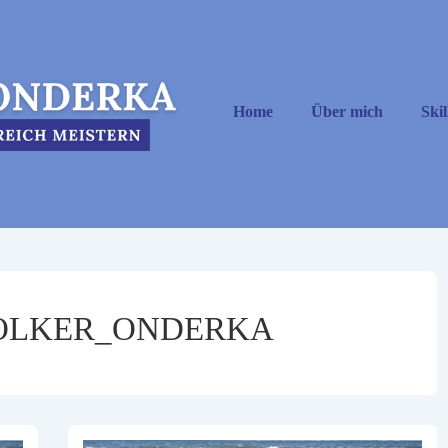
Hauptnavigation
Home
Über mich
Skil
OLKER_ONDERKA