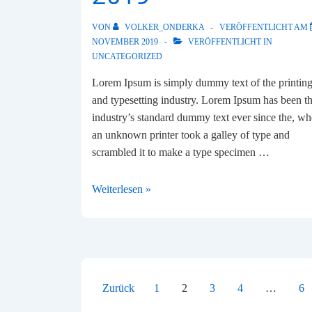
VON
VOLKER_ONDERKA
VERÖFFENTLICHT AM
NOVEMBER 2019
VERÖFFENTLICHT IN
UNCATEGORIZED
Lorem Ipsum is simply dummy text of the printin
and typesetting industry. Lorem Ipsum has been t
industry’s standard dummy text ever since the, w
an unknown printer took a galley of type and
scrambled it to make a type specimen …
Business
Weiterlesen »
Meetup
2019
SEITENNUMMERI
Zurück
1
2
3
4
…
6