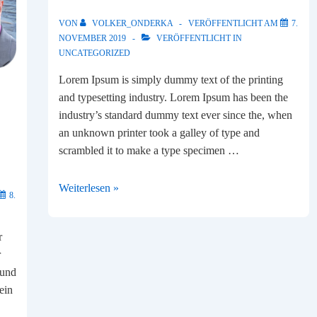
VON
VOLKER_ONDERKA
VERÖFFENTLICHT AM
7.
NOVEMBER 2019
VERÖFFENTLICHT IN
UNCATEGORIZED
Lorem Ipsum is simply dummy text of the printing
and typesetting industry. Lorem Ipsum has been the
industry’s standard dummy text ever since the, when
an unknown printer took a galley of type and
scrambled it to make a type specimen …
Australia
Weiterlesen »
8.
tour
with
r
family
r
2019
 und
ein