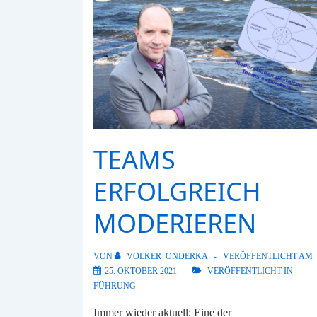
TEAMS
ERFOLGREICH
MODERIEREN
VON
VOLKER_ONDERKA
VERÖFFENTLICHT AM
25. OKTOBER 2021
VERÖFFENTLICHT IN
FÜHRUNG
Immer wieder aktuell: Eine der