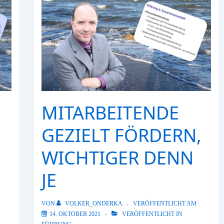
MITARBEITENDE
GEZIELT FÖRDERN,
WICHTIGER DENN
JE
VON
VOLKER_ONDERKA
VERÖFFENTLICHT AM
14. OKTOBER 2021
VERÖFFENTLICHT IN