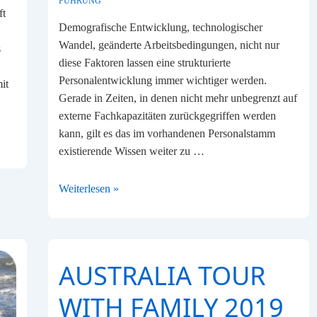
FÜHRUNG
ft
Demografische Entwicklung, technologischer
Wandel, geänderte Arbeitsbedingungen, nicht nur
s
diese Faktoren lassen eine strukturierte
Personalentwicklung immer wichtiger werden.
it
Gerade in Zeiten, in denen nicht mehr unbegrenzt auf
externe Fachkapazitäten zurückgegriffen werden
kann, gilt es das im vorhandenen Personalstamm
existierende Wissen weiter zu …
Mitarbeitende
Weiterlesen »
gezielt
fördern,
wichtiger
denn
AUSTRALIA TOUR
je
WITH FAMILY 2019