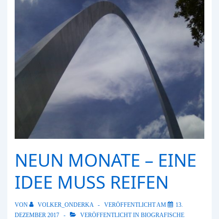
NEUN MONATE – EINE
IDEE MUSS REIFEN
VON
VOLKER_ONDERKA
VERÖFFENTLICHT AM
13.
DEZEMBER 2017
VERÖFFENTLICHT IN
BIOGRAFISCHE