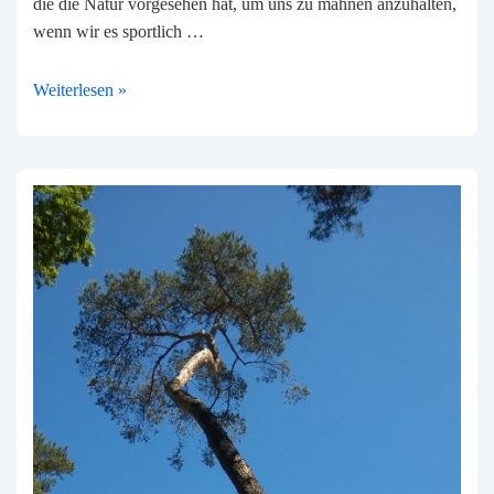
die die Natur vorgesehen hat, um uns zu mahnen anzuhalten,
wenn wir es sportlich …
Für
Weiterlesen »
Veränderungen
ist
es
nie
zu
spät