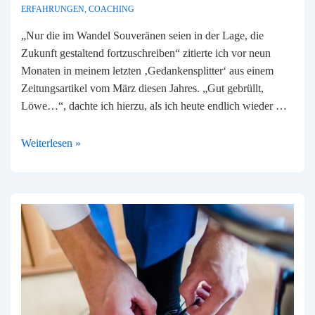
ERFAHRUNGEN
,
COACHING
„Nur die im Wandel Souveränen seien in der Lage, die
Zukunft gestaltend fortzuschreiben“ zitierte ich vor neun
Monaten in meinem letzten ‚Gedankensplitter‘ aus einem
Zeitungsartikel vom März diesen Jahres. „Gut gebrüllt,
Löwe…“, dachte ich hierzu, als ich heute endlich wieder …
Neun
Weiterlesen »
Monate
–
eine
Idee
muss
reifen