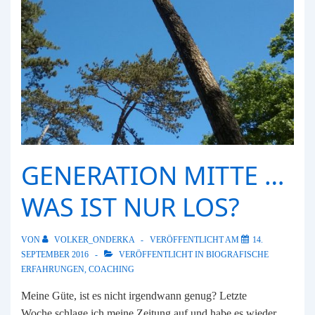
GENERATION MITTE …
WAS IST NUR LOS?
VON
VOLKER_ONDERKA
VERÖFFENTLICHT AM
14.
SEPTEMBER 2016
VERÖFFENTLICHT IN
BIOGRAFISCHE
ERFAHRUNGEN
,
COACHING
Meine Güte, ist es nicht irgendwann genug? Letzte
Woche schlage ich meine Zeitung auf und habe es wieder