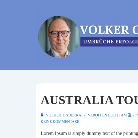
↓
Zum
Inhalt
AUSTRALIA TOU
VOLKER_ONDERKA
VERÖFFENTLICHT AM
7.
KEINE KOMMENTARE
Lorem Ipsum is simply dummy text of the printing