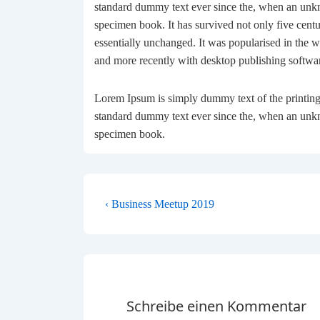
standard dummy text ever since the, when an unkn
specimen book. It has survived not only five centur
essentially unchanged. It was popularised in the w
and more recently with desktop publishing softw
Lorem Ipsum is simply dummy text of the printing
standard dummy text ever since the, when an unkn
specimen book.
BEITRAGSNAVIGA
Vorheriger
‹ Business Meetup 2019
Beitrag
ist
Schreibe einen Kommentar