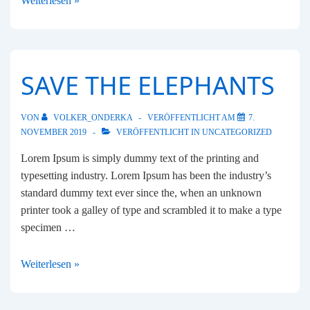
Weiterlesen »
Meetup
2019
SAVE THE ELEPHANTS
VON
VOLKER_ONDERKA
VERÖFFENTLICHT AM
7.
NOVEMBER 2019
VERÖFFENTLICHT IN
UNCATEGORIZED
Lorem Ipsum is simply dummy text of the printing and
typesetting industry. Lorem Ipsum has been the industry’s
standard dummy text ever since the, when an unknown
printer took a galley of type and scrambled it to make a type
specimen …
Save
Weiterlesen »
the
Elephants