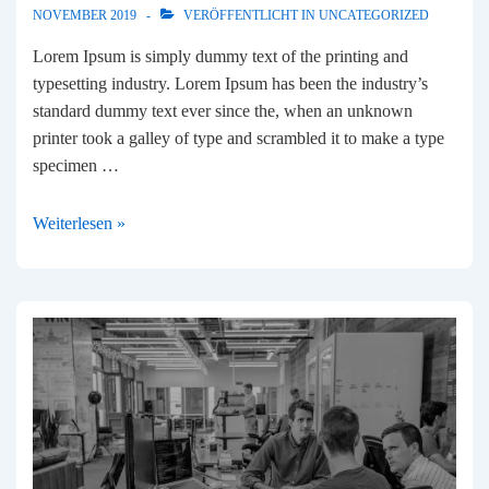
NOVEMBER 2019
VERÖFFENTLICHT IN
UNCATEGORIZED
Lorem Ipsum is simply dummy text of the printing and
typesetting industry. Lorem Ipsum has been the industry’s
standard dummy text ever since the, when an unknown
printer took a galley of type and scrambled it to make a type
specimen …
Australia
Weiterlesen »
tour
with
family
2019