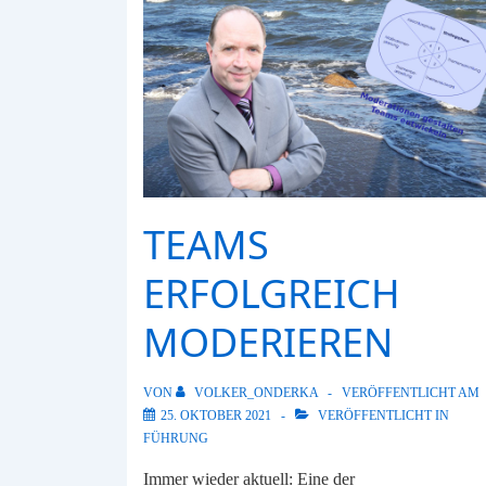
TEAMS
ERFOLGREICH
MODERIEREN
VON
VOLKER_ONDERKA
VERÖFFENTLICHT AM
25. OKTOBER 2021
VERÖFFENTLICHT IN
FÜHRUNG
Immer wieder aktuell: Eine der