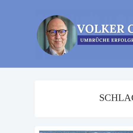
↓
Zum
Inhalt
SCHLA