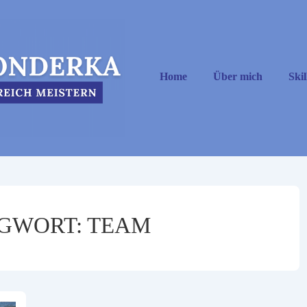
Hauptnavigation
Home
Über mich
Skil
GWORT:
TEAM