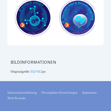
BILDINFORMATIONEN
Originalgröße
512×512
px
FOOTER-
Datenschutzerklärung
Privatsphäre-Einstellungen
Impressum
Mail-Kontakt
MENÜ