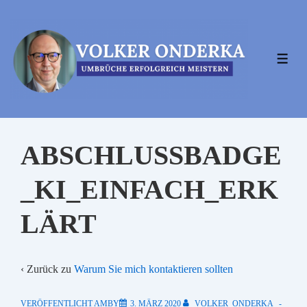
↓
Zum
Inhalt
MEN
ABSCHLUSSBADGE
_KI_EINFACH_ERK
LÄRT
‹ Zurück zu
Warum Sie mich kontaktieren sollten
VERÖFFENTLICHT AMBY
3. MÄRZ 2020
VOLKER_ONDERKA