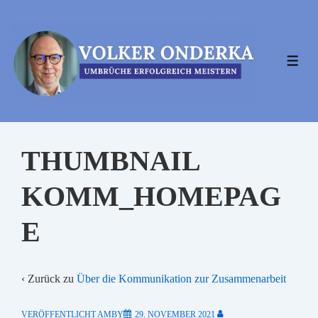
↓
Zum
Inhalt
MEN
THUMBNAIL
KOMM_HOMEPAG
E
‹ Zurück zu
Über die Kommunikation zur Zusammenarbeit
VERÖFFENTLICHT AMBY
29. NOVEMBER 2021