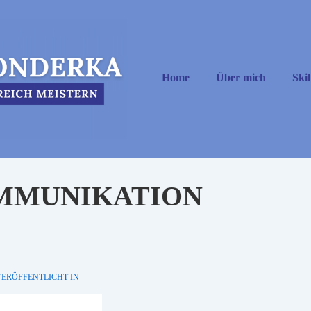
Hauptnavigation
Home
Über mich
Skil
MMUNIKATION
ERÖFFENTLICHT IN