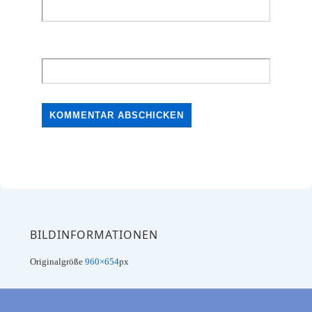
Website
BILDINFORMATIONEN
Originalgröße
960×654
px