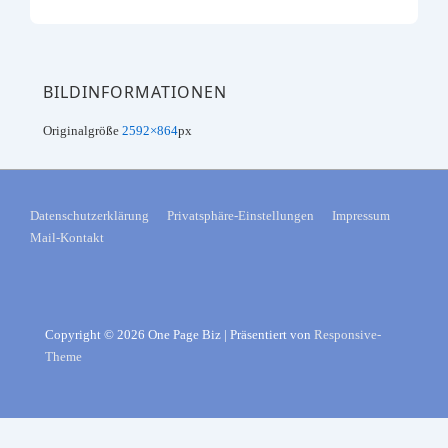
BILDINFORMATIONEN
Originalgröße
2592×864
px
FOOTER-
Datenschutzerklärung
Privatsphäre-Einstellungen
Impressum
Mail-Kontakt
MENÜ
Copyright © 2026
One Page Biz
| Präsentiert von
Responsive-
Theme