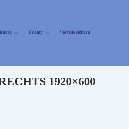
lshare
Udemy
Vorteile sichern
ECHTS 1920×600