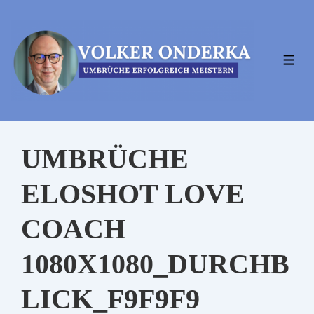
↓
Zum
Inhalt
MEN
UMBRÜCHE
ELOSHOT LOVE
COACH
1080X1080_DURCHB
LICK_F9F9F9