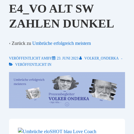
E4_VO ALT SW
ZAHLEN DUNKEL
‹ Zurück zu
Umbrüche erfolgreich meistern
VERÖFFENTLICHT AMBY
23. JUNI 2023
VOLKER_ONDERKA
VERÖFFENTLICHT IN