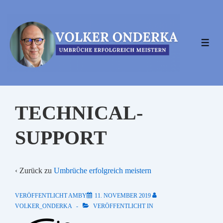
↓
Zum
Inhalt
MEN
TECHNICAL-
SUPPORT
‹ Zurück zu
Umbrüche erfolgreich meistern
VERÖFFENTLICHT AMBY
11. NOVEMBER 2019
VOLKER_ONDERKA
VERÖFFENTLICHT IN