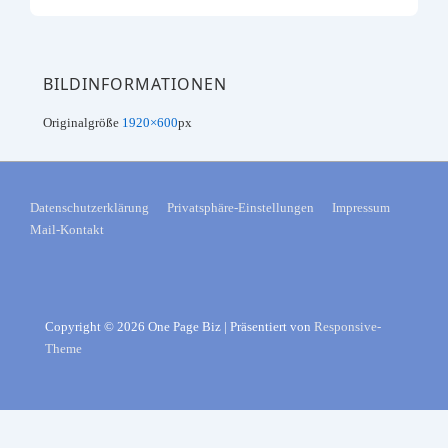
BILDINFORMATIONEN
Originalgröße
1920×600
px
FOOTER-
Datenschutzerklärung
Privatsphäre-Einstellungen
Impressum
Mail-Kontakt
MENÜ
Copyright © 2026
One Page Biz
| Präsentiert von
Responsive-
Theme
Consent Management Platform von Real Cookie Banner