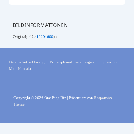
BILDINFORMATIONEN
Originalgröße
1920×600
px
FOOTER-
Datenschutzerklärung
Privatsphäre-Einstellungen
Impressum
Mail-Kontakt
MENÜ
Copyright © 2026
One Page Biz
| Präsentiert von
Responsive-
Theme
Consent Management Platform von Real Cookie Banner