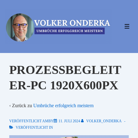
↓
Zum
Inhalt
MEN
PROZESSBEGLEIT
ER-PC 1920X600PX
‹ Zurück zu
Umbrüche erfolgreich meistern
VERÖFFENTLICHT AMBY
11. JULI 2024
VOLKER_ONDERKA
VERÖFFENTLICHT IN