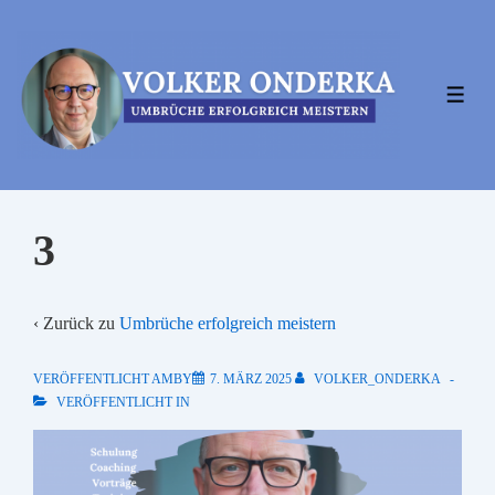
↓
Zum
Inhalt
MEN
3
‹ Zurück zu
Umbrüche erfolgreich meistern
VERÖFFENTLICHT AMBY
7. MÄRZ 2025
VOLKER_ONDERKA
VERÖFFENTLICHT IN